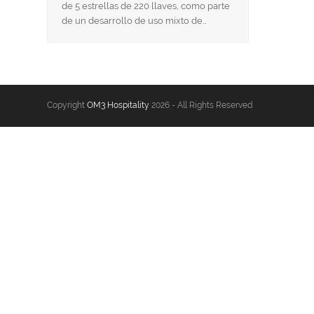
de 5 estrellas de 220 llaves, como parte
de un desarrollo de uso mixto de…
Copyright
OM3 Hospitality
2026 - All Rights Reserved