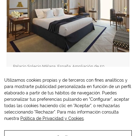
Palacio Solecio Málaga, España. Ampliación de 50
habitaciones y espacios públicos asociados en hotel
Palacio de Solecio, en el centro…
Utilizamos cookies propias y de terceros con fines analíticos y
para mostrarte publicidad personalizada en función de un perfil
elaborado a partir de tus hábitos de navegación. Puedes
personalizar tus preferencias pulsando en "Configurar", aceptar
todas las cookies haciendo clic en "Aceptar", o rechazarlas
seleccionando "Rechazar". Para más información consulta
Sotogrande
Hampton by Hilton
nuestra
Política de Privacidad y Cookies
.
previous
next
post:
post:
Copyright
OM3 Hospitality
2026 - All
Web protegida por
Lawwing