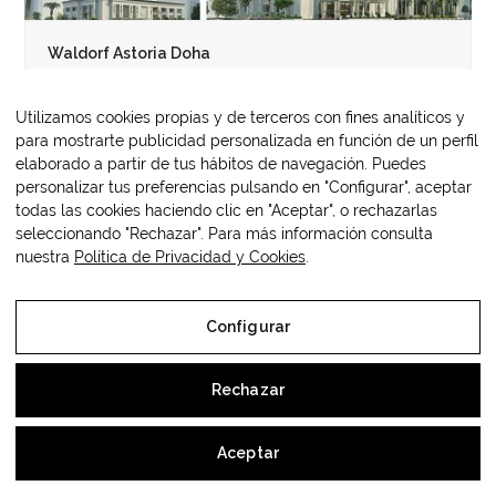
Waldorf Astoria Doha
Waldorf Astoria Doha, Catar Torre de 43 plantas en West
Bay. Comprende 311 habitaciones y suites, 25 apartmentos,
Utilizamos cookies propias y de terceros con fines analíticos y
varios restaurantes…
para mostrarte publicidad personalizada en función de un perfil
elaborado a partir de tus hábitos de navegación. Puedes
personalizar tus preferencias pulsando en "Configurar", aceptar
todas las cookies haciendo clic en "Aceptar", o rechazarlas
seleccionando "Rechazar". Para más información consulta
nuestra
Política de Privacidad y Cookies
.
Copyright
OM3 Hospitality
2026 - All
Web protegida por
Lawwing
Rights Reserved
Configurar
Aviso Legal
Rechazar
Política de Privacidad y Cookies
Aceptar
Configurar