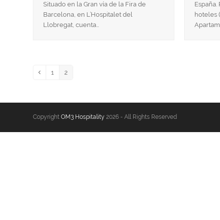
Situado en la Gran vía de la Fira de
España. 
Barcelona, en L’Hospitalet del
hoteles 
Llobregat, cuenta…
Apartame
1
2
Anterior
Page
Page
Copyright
OM3 Hospitality
2026 - All Rights Reserved