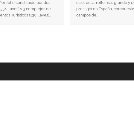
Portfolio constituido por dos
es el desarrollo más grande y 
(334 llaves) y 3 complejos de
prestigio en España, compuesto
ntos Turísticos (130 llaves)…
campos de…