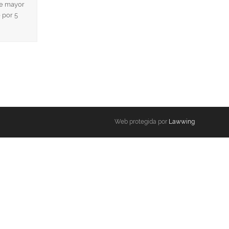
de mayor
 por 5
Web protegida por
Lawwing