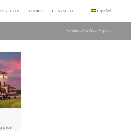
PROYECTOS
EQUIPO
CONTACTO
Español
Portada
»
España
»
Página 2
ogrande